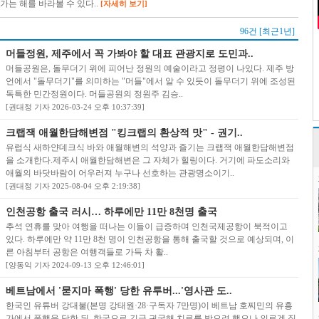
는 해를 바라볼 수 있다..
[자세히 보기]
96건 [최근1년]
머들정원, 제주에서 꼭 가봐야 할 대표 관광지로 도민과..
머들공원은, 돌무더기 위에 피어난 정원의 예술이라고 정평이 나있다. 제주 방
언에서 "돌무더기"를 의미하는 "머들"에서 알 수 있듯이 돌무더기 위에 조성된
독특한 민간정원이다. 머들공원의 정원주 김승..
[권대정 기자 2026-03-24 오후 10:37:39]
크랩잭 애월한담해변점 "킹크랩의 환상적 맛" - 권기..
유럽식 새하얀데크식 바와 애월해변의 석양과 즐기는 크랩잭 애월한담해변점
을 소개한다.제주시 애월한담해변은 그 자체가 힐링이다. 거기에 파도소리와
애월의 바닷바람이 어우러져 누구나 선호하는 관광명소이기..
[권대정 기자 2025-08-04 오후 2:19:38]
인천공항 출국 러시… 하루에만 11만 8천명 출국
추석 연휴를 맞아 여행을 떠나는 이들이 급증하며 인천국제공항이 북적이고
있다. 하루에만 약 11만 8천 명이 인천공항을 통해 출국할 것으로 예상되며, 이
른 아침부터 공항은 여행객들로 가득 차 활..
[양동익 기자 2024-09-13 오후 12:46:01]
베트남에서 '묻지마 폭행' 당한 유투버...'영사관 도..
한국인 유튜버 강대불(본명 강태원·28·구독자 7만명)이 베트남 호찌민의 유흥
가에서 폭행을 당한 뒤, 한국으로 긴급 귀국해 치료를 받으려 했으나 의료계 집