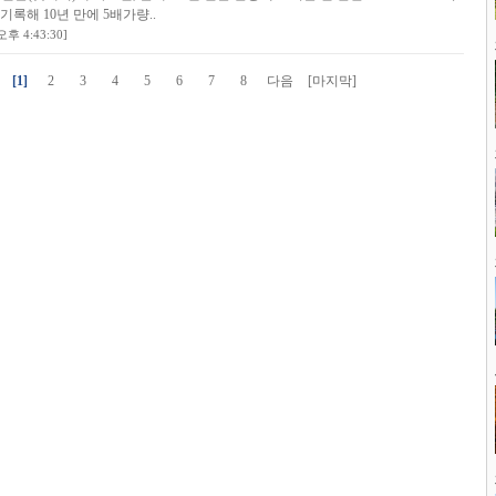
을 기록해 10년 만에 5배가량..
후 4:43:30]
[1]
2
3
4
5
6
7
8
다음
[마지막]