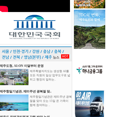
서울 / 인천·경기 / 강원 / 충남 / 충북 /
HOT
전남 / 전북 / 영남(본부) / 제주
뉴스
제주도청, AI:ON 이달부터 운영
제주특별자치도는 생성형 AI를
모든 직원의 일상 업무도구로 넓
히고 행정의 일하는..
제주항일기념관, 제81주년 광복절 맞..
제주항일기념관은 제81주년 광복
절을 맞아 오는 15일 온 가족이
함께 참여하는 ..
제주도 치매관리체계 강화 방안 논의