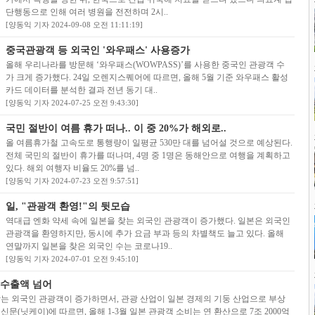
단행동으로 인해 여러 병원을 전전하며 2시..
[양동익 기자 2024-09-08 오전 11:11:19]
중국관광객 등 외국인 '와우패스' 사용증가
올해 우리나라를 방문해 ‘와우패스(WOWPASS)’를 사용한 중국인 관광객 수
가 크게 증가했다. 24일 오렌지스퀘어에 따르면, 올해 5월 기준 와우패스 활성
카드 데이터를 분석한 결과 전년 동기 대..
[양동익 기자 2024-07-25 오전 9:43:30]
국민 절반이 여름 휴가 떠나.. 이 중 20%가 해외로..
올 여름휴가철 고속도로 통행량이 일평균 530만 대를 넘어설 것으로 예상된다.
전체 국민의 절반이 휴가를 떠나며, 4명 중 1명은 동해안으로 여행을 계획하고
있다. 해외 여행자 비율도 20%를 넘..
[양동익 기자 2024-07-23 오전 9:57:51]
일, "관광객 환영!"의 뒷모습
역대급 엔화 약세 속에 일본을 찾는 외국인 관광객이 증가했다. 일본은 외국인
관광객을 환영하지만, 동시에 추가 요금 부과 등의 차별책도 늘고 있다. 올해
연말까지 일본을 찾은 외국인 수는 코로나19..
[양동익 기자 2024-07-01 오전 9:45:10]
 수출액 넘어
는 외국인 관광객이 증가하면서, 관광 산업이 일본 경제의 기둥 산업으로 부상
문(닛케이)에 따르면, 올해 1-3월 일본 관광객 소비는 연 환산으로 7조 2000억