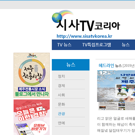
TV 뉴스
TV특집프로그램
뉴스
뉴스
헤드라인
뉴스
[2019년
정치
경제
사회
문화
관광
리고 맑은 얼굴로 새해를
연예
이 함께하는 해넘이 축
해질녘 달집태우기가 장