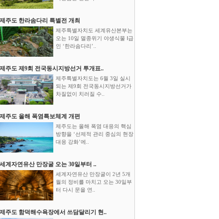
제주도 한라솜다리 특별전 개최
제주특별자치도 세계유산본부는
오는 10일 멸종위기 야생식물 Ⅰ급
인 ‘한라솜다리’..
제주도 제9회 전국동시지방선거 투개표..
제주특별자치도는 6월 3일 실시
되는 제9회 전국동시지방선거가
차질없이 치러질 수..
제주도 올해 폭염특보체계 개편
제주도는 올해 폭염 대응의 핵심
방향을 ‘선제적 관리 중심의 현장
대응 강화’에..
세계자연유산 만장굴 오는 30일부터 ..
세계자연유산 만장굴이 2년 5개
월의 정비를 마치고 오는 30일부
터 다시 문을 연..
제주도 함덕해수욕장에서 쓰담달리기 현..