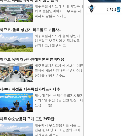
제주특별자치도가 치매 예방부터
치료·돌봄연계까지 아우르는 지
역사회 중심의 치매관..
제주도, 올해 상반기 히트펌프 보급사..
제주특별자치도가 올해 상반기
히트펌프 보급사업 지원대상을
선정하고, 8월부터 도..
제주도 폭염 재난안전대책본부 총력대응
제주특별자치도가 예년보다 이른
폭염에 재난안전대책본부 비상 1
단계를 앞당겨 가동..
제40대 위성곤 제주특별자치도지사 취..
제40대 위성곤 제주특별자치도지
사가 1일 취임식을 갖고 민선 9기
도정의 막을 ..
제주 수소승용차 구매 도민 3950만..
제주에서 수소승용차를 사는 도
민은 한 대당 3,950만원의 구매
지원금을 받는다..