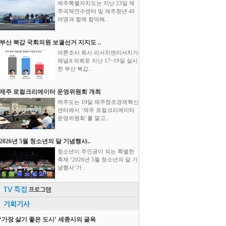
제주특별자치도는 지난 23일 제
주국제연수센터 및 제주청년 40
여명과 함께 함덕해..
부산 북갑 국회의원 보궐선거 지지도 ..
여론조사 회사 리서치앤리서치가
채널A 의뢰로 지난 17~19일 실시
한 부산 북갑..
제주 로컬크리에이터 운영위원회 개최
제주도는 19일 제주창조경제혁신
센터에서 ‘제주 로컬크리에이터
운영위원회’를 열고..
2026년 5월 청소년의 달 기념행사..
청소년이 주인공이 되는 특별한
축제 ‘2026년 5월 청소년의 달 기
념행사’가 ..
TV 특집
프로그램
기획기사
‘가장 살기 좋은 도시’ 세종시의 굴욕