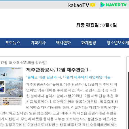
최종 편집일 : 8월 8일
포토뉴스
기획기사
역사만화
화제현장
청소년보호계
 12월 10 오후 6:35:38일 화요일]
제주관광공사, 12월 제주관광 1..
‘올해도 애쓴 당신과 나, 12월의 제주에서 쉬멍쉬멍’라는..
제주관광공사는 ‘올해도 애쓴 당신과 나, 12월의 제주에서 쉬
멍쉬멍’라는 테마를 주제로 자연, 축제, 관광지, 음식 등 다양
한 분야에서 놓치지 말아야 할 2019년 12월 제주 관광 추천 10
선을 발표했다. 1. 뜨거웠던 한해 달콤한 마무리 - 일몰축제 해
넘이명소 다사다난했던 한해, 이글거리는 태양과 함께 넘겨버
 맞이하고 싶다면? 일몰 명소 찾아 고고! 제주 서쪽 대정읍 동일리에선 주민들
제가 마련된다. 주민과 따뜻한 음식을 나누는 소소하면서도 정감 있는 이곳에선
관. 강정포구에선 수평선으로 내려앉는 해를 배웅하고 표선 소금막해변에서는