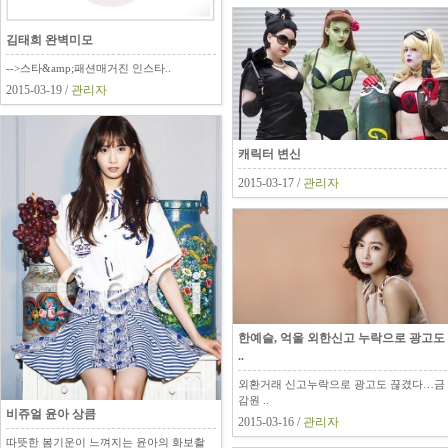
김태희 완벽미모
-->스타&amp;패션매거진 인스타..
2015-03-19 /
관리자
캐릭터 변신
2015-03-17 /
관리자
한예슬, 억울 외한신고 누락으로 광고도
..
외환거래 신고누락으로 광고도 끊겼다…금
감원 ..
비쥬얼 윤아 상큼
2015-03-16 /
관리자
따뜻한 봄기운이 느껴지는 윤아의 화보촬