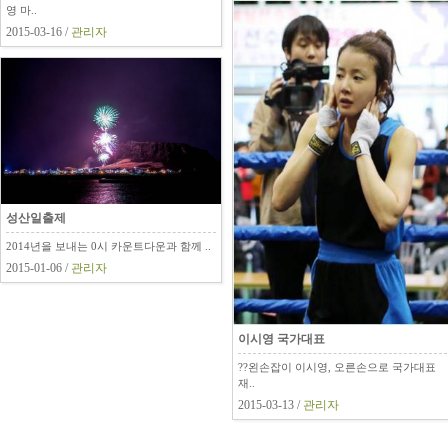
영 마..
2015-03-16 /
관리자
성산일출제
2014년을 보내는 0시 카운트다운과 함께 ..
2015-01-06 /
관리자
이시영 국가대표
??왼손잡이 이시영, 오른손으로 국가대표
재..
2015-03-13 /
관리자