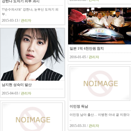
강한나 도자기 피부 과시
??순수의시대’ 강한나, 눈부신 도자기 피
부..
2015-03-13 /
관리자
일본 1억 4천만원 참치
2016-01-05 /
관리자
남지현 성숙미 발산
2015-04-03 /
관리자
이민정 득남
이민정 남아 출산… 이병헌 아내 곁 지켰다
..
2015-03-31 /
관리자