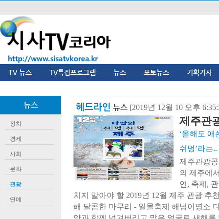
TV 뉴스
TV특집프로그램
뉴스
포토뉴스
기획기사
뉴스
헤드라인
뉴스
[2019년 12월 10 오후 6:3
제주관광공
정치
‘올해도 애
경제
쉬멍’라는..
사회
제주관광공사
문화
의 제주에서
연, 축제, 
관광
치지 말아야 할 2019년 12월 제주 관광 추천
연예
해 달콤한 마무리 - 일몰축제 해넘이명소 
양과 함께 넘겨버리고 맑은 얼굴로 새해를 