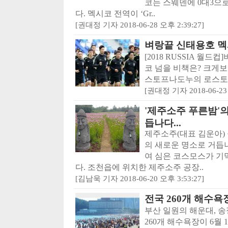
코는 스웨덴에 0대3으
다. 멕시코 전역이 ‘Gr..
[권대정 기자 2018-06-28 오후 2:39:27]
벼랑끝 신태용호 
[2018 RUSSIA 월드컵
코 넘을 비책은? 크게보기
스토프나도누의 로스토프
[권대정 기자 2018-06-23 
'제주소주 푸른밤'
듭나다...
제주소주(대표 김운아)
의 새로운 명소로 거듭
여 심은 코스모스가 기
다. 조천읍에 위치한 제주소주 공장..
[김남욱 기자 2018-06-20 오후 3:53:27]
전국 260개 해수욕
부산 일원의 해운대, 
260개 해수욕장이 6월 