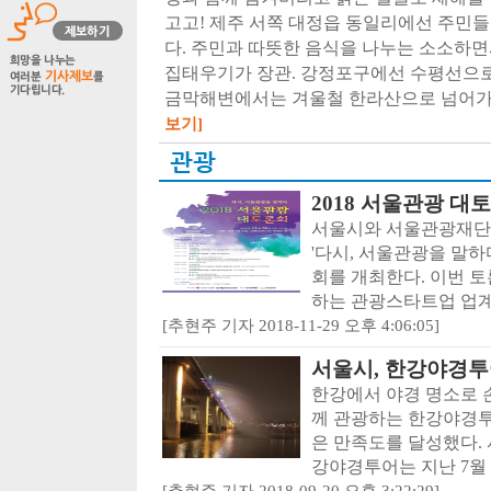
고고! 제주 서쪽 대정읍 동일리에선 주민
다. 주민과 따뜻한 음식을 나누는 소소하면
집태우기가 장관. 강정포구에선 수평선으로
금막해변에서는 겨울철 한라산으로 넘어가는
보기]
관광
2018 서울관광 대
서울시와 서울관광재단은 
'다시, 서울관광을 말하
회를 개최한다. 이번 
하는 관광스타트업 업계
[추현주 기자 2018-11-29 오후 4:06:05]
서울시, 한강야경투
한강에서 야경 명소로 
께 관광하는 한강야경투
은 만족도를 달성했다.
강야경투어는 지난 7월 2
[추현주 기자 2018-09-20 오후 3:22:29]