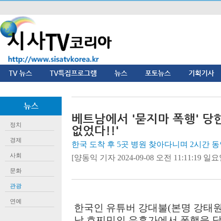
TV 뉴스
TV특집프로그램
뉴스
포토뉴스
기획기사
뉴스
베트남에서 '묻지마 폭행' 당한
정치
없었다!!'
경제
한국 도착 후 5곳 병원 찾아다니며 2시간 
사회
[양동익 기자 2024-09-08 오전 11:11:19 일요일]
문화
관광
연예
한국인 유튜버 강대불(본명 강태원·
남 호찌민의 유흥가에서 폭행을 당