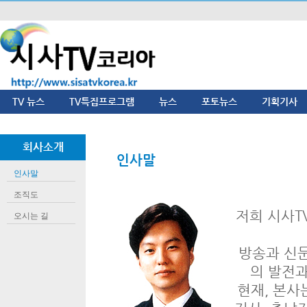
TV 뉴스
TV특집프로그램
뉴스
포토뉴스
기획기사
회사소개
인사말
인사말
조직도
저희 시사T
오시는 길
방송과 신
의 발전
현재, 본사