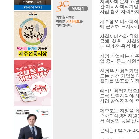
지역사회 문제 해
간 예비사회적기업
사업 참여 자격까
제주형 예비사회
에 근거해 도지사
사회서비스와 취약
굴해
,
향후
「
사회
는 단계적 육성 체
지정 기업에는 제
업 융자 등도 지원
신청은 사회적기업
도는 신청 기업을
결과를 발표할 예
예비사회적기업으로
도록 노력하여야 
사업 참여자격이 
제주도는 지정을 
주사회적경제지원센
서 작성법 등을 안
문의는
064-726-48