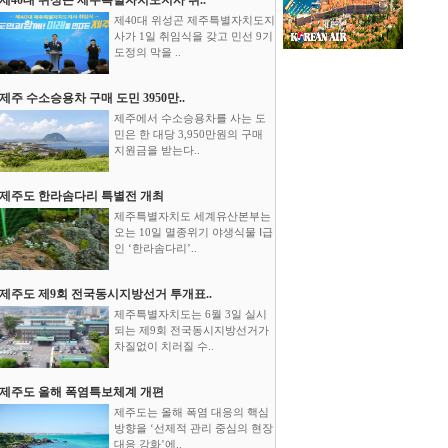
제40대 위성곤 제주특별자치도지
사가 1일 취임식을 갖고 민선 9기
도정의 막을 ..
제주 수소승용차 구매 도민 3950만..
제주에서 수소승용차를 사는 도
민은 한 대당 3,950만원의 구매
지원금을 받는다..
제주도 한라솜다리 특별전 개최
제주특별자치도 세계유산본부는
오는 10일 멸종위기 야생식물 Ⅰ급
인 ‘한라솜다리’..
제주도 제9회 전국동시지방선거 투개표..
제주특별자치도는 6월 3일 실시
되는 제9회 전국동시지방선거가
차질없이 치러질 수..
제주도 올해 폭염특보체계 개편
제주도는 올해 폭염 대응의 핵심
방향을 ‘선제적 관리 중심의 현장
대응 강화’에..