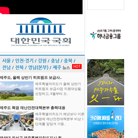
서울 / 인천·경기 / 강원 / 충남 / 충북 /
HOT
전남 / 전북 / 영남(본부) / 제주
뉴스
제주도, 올해 상반기 히트펌프 보급사..
제주특별자치도가 올해 상반기
히트펌프 보급사업 지원대상을
선정하고, 8월부터 도..
제주도 폭염 재난안전대책본부 총력대응
제주특별자치도가 예년보다 이른
폭염에 재난안전대책본부 비상 1
단계를 앞당겨 가동..
제40대 위성곤 제주특별자치도지사 취..