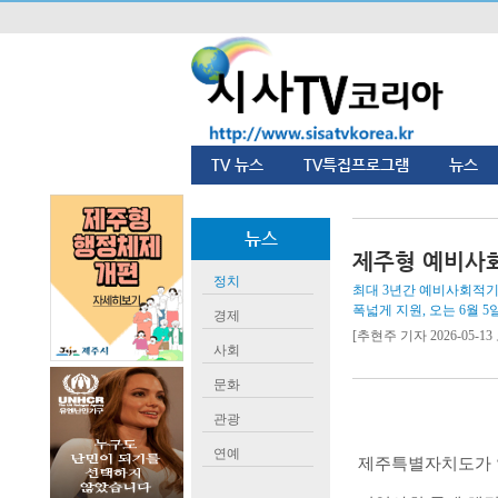
TV 뉴스
TV특집프로그램
뉴스
뉴스
제주형 예비사회
정치
최대 3년간 예비사회적기
폭넓게 지원, 오는 6월 
경제
[추현주 기자 2026-05-13 
사회
문화
관광
연예
제주특별자치도가