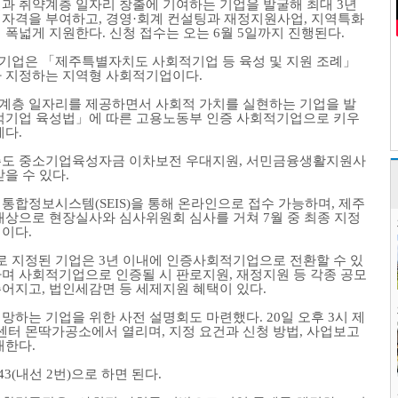
결과 취약계층 일자리 창출에 기여하는 기업을 발굴해 최대
3
년
 자격을 부여하고
,
경영
·
회계 컨설팅과 재정지원사업
,
지역특화
지 폭넓게 지원한다
.
신청 접수는 오는
6
월
5
일까지 진행된다
.
적기업은
「
제주특별자치도 사회적기업 등 육성 및 지원 조례
」
가 지정하는 지역형 사회적기업이다
.
계층 일자리를 제공하면서 사회적 가치를 실현하는 기업을 발
적기업 육성법
」
에 따른 고용노동부 인증 사회적기업으로 키우
계다
.
주도 중소기업육성자금 이차보전 우대지원
,
서민금융생활지원사
받을 수 있다
.
 통합정보시스템
(SEIS)
을 통해 온라인으로 접수 가능하며
,
제주
 대상으로 현장실사와 심사위원회 심사를 거쳐
7
월 중 최종 지정
정이다
.
 지정된 기업은
3
년 이내에 인증사회적기업으로 전환할 수 있
하며 사회적기업으로 인증될 시 판로지원
,
재정지원 등 각종 공모
주어지고
,
법인세감면 등 세제지원 혜택이 있다
.
희망하는 기업을 위한 사전 설명회도 마련했다
. 20
일 오후
3
시 제
터 몬딱가공소에서 열리며
,
지정 요건과 신청 방법
,
사업보고
내한다
.
43(
내선
2
번
)
으로 하면 된다
.