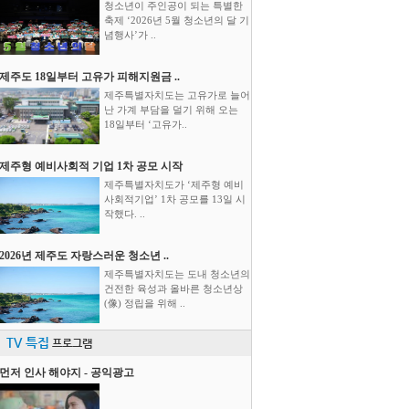
청소년이 주인공이 되는 특별한
축제 ‘2026년 5월 청소년의 달 기
념행사’가 ..
제주도 18일부터 고유가 피해지원금 ..
제주특별자치도는 고유가로 늘어
난 가계 부담을 덜기 위해 오는
18일부터 ‘고유가..
제주형 예비사회적 기업 1차 공모 시작
제주특별자치도가 ‘제주형 예비
사회적기업’ 1차 공모를 13일 시
작했다. ..
2026년 제주도 자랑스러운 청소년 ..
제주특별자치도는 도내 청소년의
건전한 육성과 올바른 청소년상
(像) 정립을 위해 ..
TV 특집
프로그램
먼저 인사 해야지 - 공익광고