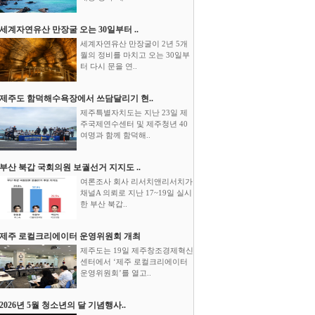
세계자연유산 만장굴 오는 30일부터 ..
세계자연유산 만장굴이 2년 5개
월의 정비를 마치고 오는 30일부
터 다시 문을 연..
제주도 함덕해수욕장에서 쓰담달리기 현..
제주특별자치도는 지난 23일 제
주국제연수센터 및 제주청년 40
여명과 함께 함덕해..
부산 북갑 국회의원 보궐선거 지지도 ..
여론조사 회사 리서치앤리서치가
채널A 의뢰로 지난 17~19일 실시
한 부산 북갑..
제주 로컬크리에이터 운영위원회 개최
제주도는 19일 제주창조경제혁신
센터에서 ‘제주 로컬크리에이터
운영위원회’를 열고..
2026년 5월 청소년의 달 기념행사..