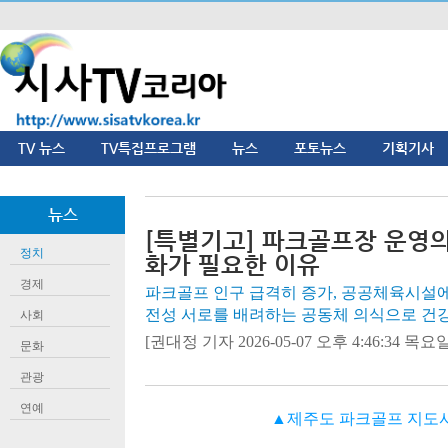
TV 뉴스
TV특집프로그램
뉴스
포토뉴스
기획기사
뉴스
[특별기고] 파크골프장 운영
정치
화가 필요한 이유
경제
파크골프 인구 급격히 증가, 공공체육시설에
전성 서로를 배려하는 공동체 의식으로 건
사회
[권대정 기자 2026-05-07 오후 4:46:34 목요일]
문화
관광
연예
▲제주도 파크골프 지도