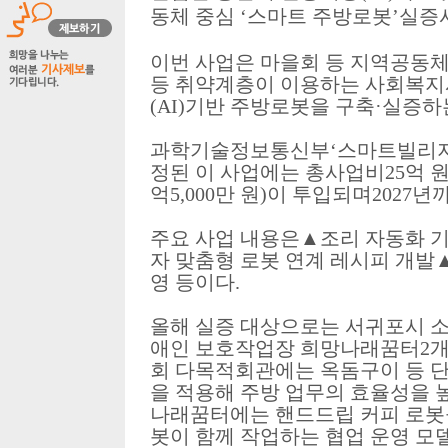
동체 중심
‘
스마트 주방로봇
’
실증
이번 사업은 마을회 등 지역공동체
등 취약계층이 이용하는 사회복지
(AI)
기반 주방로봇을 구축
·
실증하
과학기술정보통신부
‘
스마트빌리지
정된 이 사업에는 총사업비
25
억 
억
5,000
만 원
)
이 투입되며
2027
년
주요 사업 내용은
▲
조리 자동화 
자 맞춤형 로봇 연계 레시피 개발
영 등이다
.
올해 실증 대상으로는 서귀포시 
애인 보호작업장 희망나래꿈터
2
회 다목적회관에는 옥돔구이 등 
을 적용해 주방 업무의 효율성을 
나래꿈터에는 핸드드립 커피 로봇
봇이 함께 작업하는 협업 운영 모