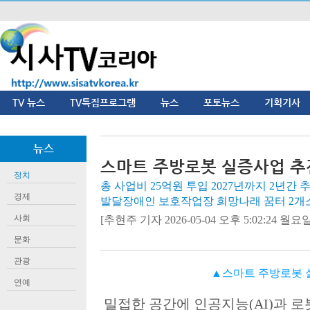
TV 뉴스
TV특집프로그램
뉴스
포토뉴스
기획기사
뉴스
스마트 주방로봇 실증사업 추
정치
총 사업비 25억원 투입 2027년까지 2년간
경제
발달장애인 보호작업장 희망나래 꿈터 2개
사회
[추현주 기자 2026-05-04 오후 5:02:24 월요일]
문화
관광
▲스마트 주방로봇 
연예
밀접한 공간에 인공지능
(AI)
과 로