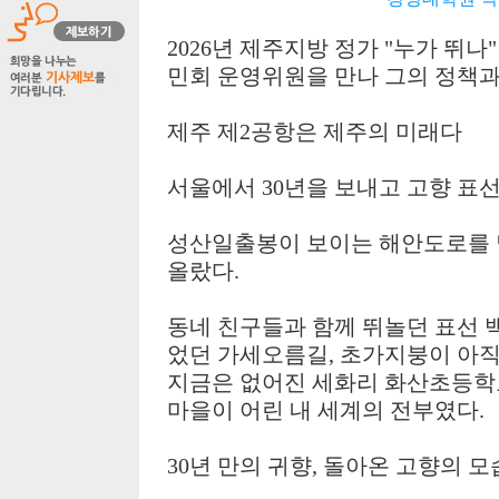
2026
년 제주지방 정가
"
누가 뛰나
민회 운영위원을 만나 그의 정책
제주 제
2
공항은 제주의 미래다
서울에서
30
년을 보내고 고향 표
성산일출봉이 보이는 해안도로를 
올랐다
.
동네 친구들과 함께 뛰놀던 표선 
었던 가세오름길
,
초가지붕이 아직
지금은 없어진 세화리 화산초등학
마을이 어린 내 세계의 전부였다
.
30
년 만의 귀향
,
돌아온 고향의 모