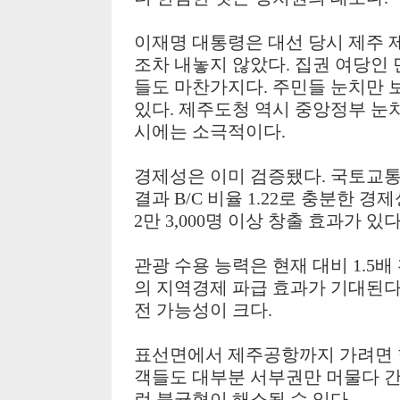
이재명 대통령은 대선 당시 제주 
조차 내놓지 않았다
.
집권 여당인 
들도 마찬가지다
.
주민들 눈치만 
있다
.
제주도청 역시 중앙정부 눈치
시에는 소극적이다
.
경제성은 이미 검증됐다
.
국토교통
결과
B/C
비율
1.22
로 충분한 경제
2
만
3,000
명 이상 창출 효과가 있
관광 수용 능력은 현재 대비
1.5
배
의 지역경제 파급 효과가 기대된
전 가능성이 크다
.
표선면에서 제주공항까지 가려면 
객들도 대부분 서부권만 머물다 
런 불균형이 해소될 수 있다
.