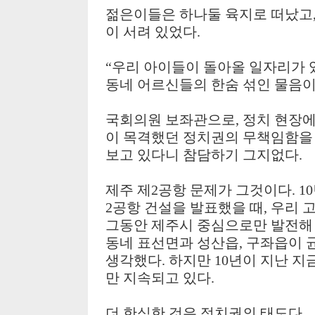
젊은이들은 하나둘 육지로 떠났고
이 서려 있었다
.
“
우리 아이들이 돌아올 일자리가 
동네 어르신들의 한숨 섞인 물음이
국회의원 보좌관으로
,
정치 현장에
이 목격했던 정치권의 무책임함을
보고 있다니 참담하기 그지없다
.
제주 제
2
공항 문제가 그것이다
. 10
2
공항 건설을 발표했을 때
,
우리 
그동안 제주시 중심으로만 발전해
동네 표선면과 성산읍
,
구좌읍이 
생각했다
.
하지만
10
년이 지난 지
만 지속되고 있다
.
더 한심한 것은 정치권의 태도다
.