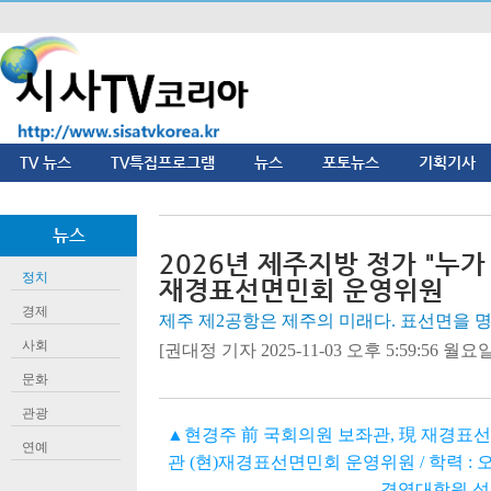
TV 뉴스
TV특집프로그램
뉴스
포토뉴스
기획기사
뉴스
2026년 제주지방 정가 "누가 
정치
재경표선면민회 운영위원
경제
제주 제2공항은 제주의 미래다. 표선면을 
사회
[권대정 기자 2025-11-03 오후 5:59:56 월요일]
문화
관광
▲현경주 前 국회의원 보좌관, 現 재경표
연예
관 (현)재경표선면민회 운영위원 / 학력 :
경영대학원 석