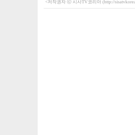
<저작권자 ⓒ 시사TV코리아 (http://sisatvko