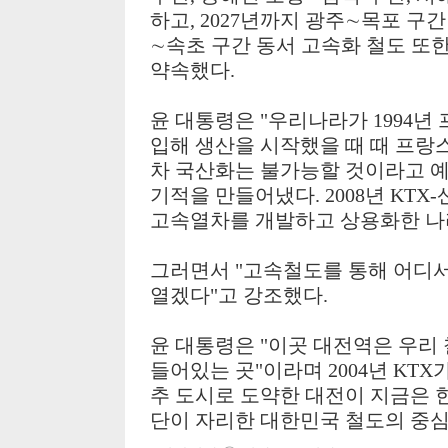
하고
, 2027
년까지 광주
∼
목포 구
∼
속초 구간 동서 고속화 철도 또
약속했다
.
윤 대통령은
"
우리나라가
1994
년 
입해 생산을 시작했을 때 때 프랑
차 국산화는 불가능할 것이라고 
기적을 만들어냈다
. 2008
년
KTX-
고속열차를 개발하고 상용화한 나
그러면서
"
고속철도를 통해 어디서
열겠다
"
고 강조했다
.
윤 대통령은
"
이곳 대전역은 우리
들어있는 곳
"
이라며
2004
년
KTX
추 도시로 도약한 대전이 지금은
단이 자리한 대한민국 철도의 중