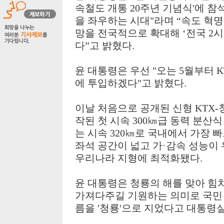
속철도 개통
20
주년 기념식
'
에 참
을 좌우하는 시대
"
라며
“
속도 혁명
망을 전국적으로 확대해
‘
전국
2
시
다
”
고 밝혔다
.
윤 대통령은 우선
"
오는
5
월부터
K
에 투입하겠다
"
고 밝혔다
.
이날 처음으로 공개된 신형
KTX-
작된 첫 시속
300
㎞
급 동력 분산
는 시속
320
㎞
로 국내에서 가장 
좌석 공간이 넓고 가
·
감속 성능이 
우리나라 지형에 최적화됐다
.
윤 대통령은 청룡의 해를 맞아 힘
가져다주길 기원하는 의미로 국민
름을
'
청룡
'
으로 지었다고 대통령