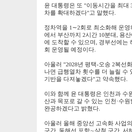
윤 대통령은 또
"
이동시간을 최대
차를 확대하겠다
"
고 말했다
.
정차역을
1
∼
2
회로 최소화해 운영
에서 부산까지
2
시간
10
분대
,
용산
에 도착할 수 있으며
,
경부선에는 
회 운영될 예정이다
.
아울러
"2028
년 평택
-
오송
2
복선화
나면 급행열차 횟수를 더 늘릴 수 
기반을 다져놓겠다
"
고 약속했다
.
이와 함께 윤 대통령은 인천과 
산과 목포로 갈 수 있는 인천
·
수원
완공하겠다고 밝혔다
.
아울러 올해 중앙선 고속화 사업의
구간
,
동해선 포항
∼
삼척 구간
,
서