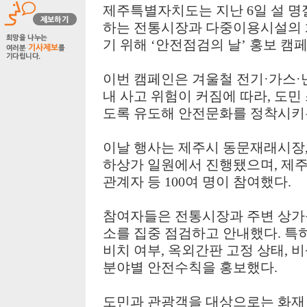
제주특별자치도는 지난
6
일 설 
하는 전통시장과 다중이용시설의 
기 위해
‘
안전점검의 날
’
홍보 캠
이번 캠페인은 겨울철 전기
·
가스
·
내 사고 위험이 커짐에 따라
,
도민
도록 유도해 안전문화를 정착시키
이날 행사는 제주시 동문재래시장
하상가 일원에서 진행됐으며
,
제주
관계자 등
100
여 명이 참여했다
.
참여자들은 전통시장과 주변 상가
소를 집중 점검하고 안내했다
.
특히
비치 여부
,
옥외간판 고정 상태
,
비
분야별 안전수칙을 홍보했다
.
도민과 관광객을 대상으로는 화재