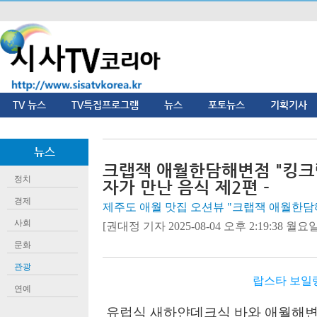
TV 뉴스
TV특집프로그램
뉴스
포토뉴스
기획기사
뉴스
크랩잭 애월한담해변점 "킹크랩
정치
자가 만난 음식 제2편 -
경제
제주도 애월 맛집 오션뷰 "크랩잭 애월한담
사회
[권대정 기자 2025-08-04 오후 2:19:38 월요일]
문화
관광
랍스타 보일
연예
유럽식 새하얀데크식 바와 애월해변