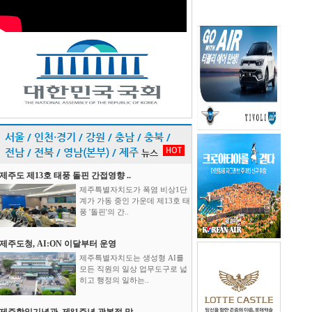
서울 / 인천·경기 / 강원 / 충남 / 충북 /
HOT
전남 / 전북 / 영남(본부) / 제주
뉴스
제주도 제13호 태풍 돌핀 간접영향 ..
제주특별자치도가 폭염 비상1단
계가 가동 중인 가운데 제13호 태
풍 '돌핀'의 간..
제주도청, AI:ON 이달부터 운영
제주특별자치도는 생성형 AI를
모든 직원의 일상 업무도구로 넓
히고 행정의 일하는..
제주항일기념관, 제81주년 광복절 맞..