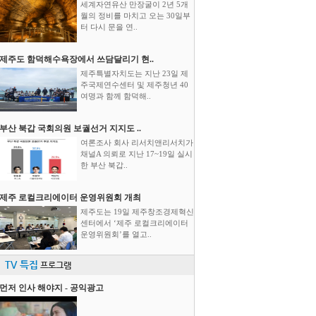
세계자연유산 만장굴이 2년 5개
월의 정비를 마치고 오는 30일부
터 다시 문을 연..
제주도 함덕해수욕장에서 쓰담달리기 현..
제주특별자치도는 지난 23일 제
주국제연수센터 및 제주청년 40
여명과 함께 함덕해..
부산 북갑 국회의원 보궐선거 지지도 ..
여론조사 회사 리서치앤리서치가
채널A 의뢰로 지난 17~19일 실시
한 부산 북갑..
제주 로컬크리에이터 운영위원회 개최
제주도는 19일 제주창조경제혁신
센터에서 ‘제주 로컬크리에이터
운영위원회’를 열고..
TV 특집
프로그램
먼저 인사 해야지 - 공익광고