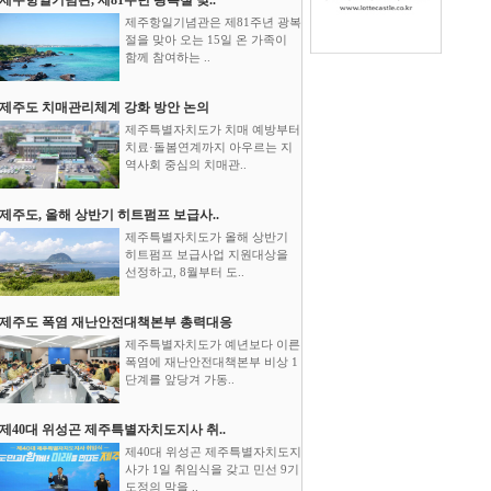
제주항일기념관은 제81주년 광복
절을 맞아 오는 15일 온 가족이
함께 참여하는 ..
제주도 치매관리체계 강화 방안 논의
제주특별자치도가 치매 예방부터
치료·돌봄연계까지 아우르는 지
역사회 중심의 치매관..
제주도, 올해 상반기 히트펌프 보급사..
제주특별자치도가 올해 상반기
히트펌프 보급사업 지원대상을
선정하고, 8월부터 도..
제주도 폭염 재난안전대책본부 총력대응
제주특별자치도가 예년보다 이른
폭염에 재난안전대책본부 비상 1
단계를 앞당겨 가동..
제40대 위성곤 제주특별자치도지사 취..
제40대 위성곤 제주특별자치도지
사가 1일 취임식을 갖고 민선 9기
도정의 막을 ..