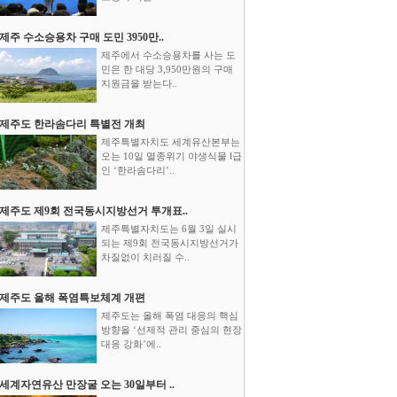
제주 수소승용차 구매 도민 3950만..
제주에서 수소승용차를 사는 도
민은 한 대당 3,950만원의 구매
지원금을 받는다..
제주도 한라솜다리 특별전 개최
제주특별자치도 세계유산본부는
오는 10일 멸종위기 야생식물 Ⅰ급
인 ‘한라솜다리’..
제주도 제9회 전국동시지방선거 투개표..
제주특별자치도는 6월 3일 실시
되는 제9회 전국동시지방선거가
차질없이 치러질 수..
제주도 올해 폭염특보체계 개편
제주도는 올해 폭염 대응의 핵심
방향을 ‘선제적 관리 중심의 현장
대응 강화’에..
세계자연유산 만장굴 오는 30일부터 ..