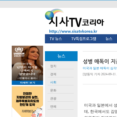
TV 뉴스
TV특집프로그램
뉴스
뉴스
성병 매독이 지
정치
미국과 일본 매독이 심각하
경제
[양동익 기자 2024-09-11 오
사회
문화
관광
미국과 일본에서 성
연예
데, 한국에서도 감