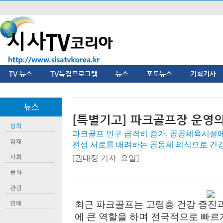
TV 뉴스
TV특집프로그램
뉴스
포토뉴스
기획기사
뉴스
[특별기고] 파크골프장 운영의
정치
파크골프 인구 급격히 증가, 공공체육시설에
경제
전성 서로를 배려하는 공동체 의식으로 건
사회
[권대정 기자 요일]
문화
관광
최근 파크골프는 고령층 건강 증진과
연예
에 큰 역할을 하며 전국적으로 빠르