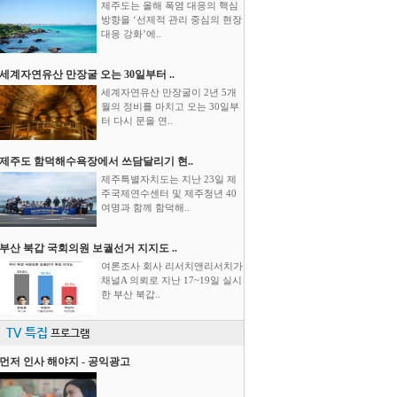
제주도는 올해 폭염 대응의 핵심
방향을 ‘선제적 관리 중심의 현장
대응 강화’에..
세계자연유산 만장굴 오는 30일부터 ..
세계자연유산 만장굴이 2년 5개
월의 정비를 마치고 오는 30일부
터 다시 문을 연..
제주도 함덕해수욕장에서 쓰담달리기 현..
제주특별자치도는 지난 23일 제
주국제연수센터 및 제주청년 40
여명과 함께 함덕해..
부산 북갑 국회의원 보궐선거 지지도 ..
여론조사 회사 리서치앤리서치가
채널A 의뢰로 지난 17~19일 실시
한 부산 북갑..
TV 특집
프로그램
먼저 인사 해야지 - 공익광고