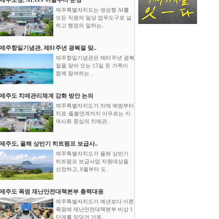
제주특별자치도는 생성형 AI를
모든 직원의 일상 업무도구로 넓
히고 행정의 일하는..
제주항일기념관, 제81주년 광복절 맞..
제주항일기념관은 제81주년 광복
절을 맞아 오는 15일 온 가족이
함께 참여하는 ..
제주도 치매관리체계 강화 방안 논의
제주특별자치도가 치매 예방부터
치료·돌봄연계까지 아우르는 지
역사회 중심의 치매관..
제주도, 올해 상반기 히트펌프 보급사..
제주특별자치도가 올해 상반기
히트펌프 보급사업 지원대상을
선정하고, 8월부터 도..
제주도 폭염 재난안전대책본부 총력대응
제주특별자치도가 예년보다 이른
폭염에 재난안전대책본부 비상 1
단계를 앞당겨 가동..