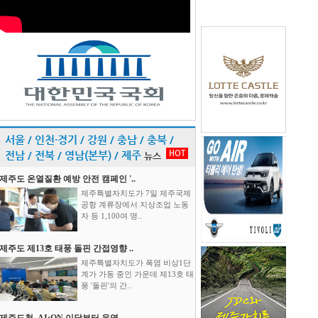
서울 / 인천·경기 / 강원 / 충남 / 충북 /
HOT
전남 / 전북 / 영남(본부) / 제주
뉴스
제주도 온열질환 예방 안전 캠페인 '..
제주특별자치도가 7일 제주국제
공항 계류장에서 지상조업 노동
자 등 1,100여 명..
제주도 제13호 태풍 돌핀 간접영향 ..
제주특별자치도가 폭염 비상1단
계가 가동 중인 가운데 제13호 태
풍 '돌핀'의 간..
제주도청, AI:ON 이달부터 운영