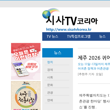
TV 뉴스
TV특집프로그램
뉴스
뉴스
제주 2026 귀
정치
오는 11일~13일까지 제
어귀촌 정책과 어촌관광 
경제
[추현주 기자 요일]
사회
문화
관광
제주특별자치도는 11
연예
촌관광 한마당’ 행사
쇼’를 진행..