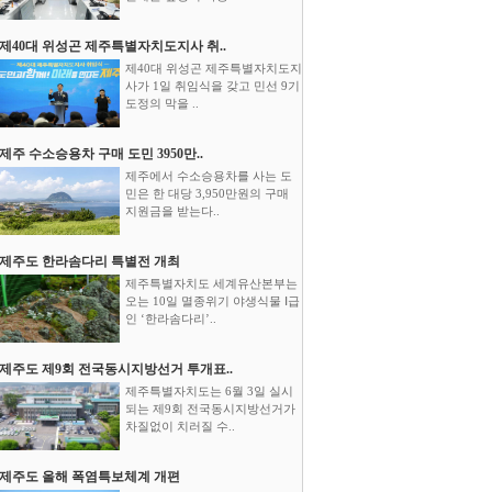
제40대 위성곤 제주특별자치도지사 취..
제40대 위성곤 제주특별자치도지
사가 1일 취임식을 갖고 민선 9기
도정의 막을 ..
제주 수소승용차 구매 도민 3950만..
제주에서 수소승용차를 사는 도
민은 한 대당 3,950만원의 구매
지원금을 받는다..
제주도 한라솜다리 특별전 개최
제주특별자치도 세계유산본부는
오는 10일 멸종위기 야생식물 Ⅰ급
인 ‘한라솜다리’..
제주도 제9회 전국동시지방선거 투개표..
제주특별자치도는 6월 3일 실시
되는 제9회 전국동시지방선거가
차질없이 치러질 수..
제주도 올해 폭염특보체계 개편