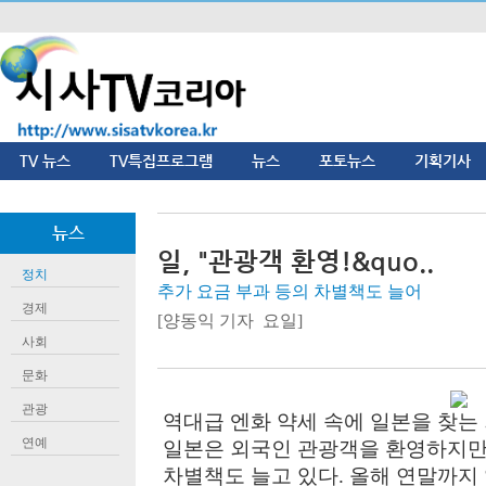
TV 뉴스
TV특집프로그램
뉴스
포토뉴스
기획기사
뉴스
일, "관광객 환영!&quo..
정치
추가 요금 부과 등의 차별책도 늘어
경제
[양동익 기자 요일]
사회
문화
관광
역대급 엔화 약세 속에 일본을 찾는
연예
일본은 외국인 관광객을 환영하지만,
차별책도 늘고 있다. 올해 연말까지 일