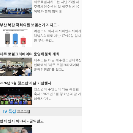
제주특별자치도는 지난 23일 제
주국제연수센터 및 제주청년 40
여명과 함께 함덕해..
부산 북갑 국회의원 보궐선거 지지도 ..
여론조사 회사 리서치앤리서치가
채널A 의뢰로 지난 17~19일 실시
한 부산 북갑..
제주 로컬크리에이터 운영위원회 개최
제주도는 19일 제주창조경제혁신
센터에서 ‘제주 로컬크리에이터
운영위원회’를 열고..
2026년 5월 청소년의 달 기념행사..
청소년이 주인공이 되는 특별한
축제 ‘2026년 5월 청소년의 달 기
념행사’가 ..
TV 특집
프로그램
먼저 인사 해야지 - 공익광고