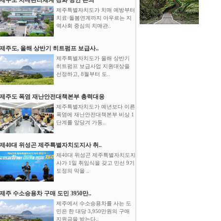
제주특별자치도가 치매 예방부터
치료·돌봄연계까지 아우르는 지
역사회 중심의 치매관..
제주도, 올해 상반기 히트펌프 보급사..
제주특별자치도가 올해 상반기
히트펌프 보급사업 지원대상을
선정하고, 8월부터 도..
제주도 폭염 재난안전대책본부 총력대응
제주특별자치도가 예년보다 이른
폭염에 재난안전대책본부 비상 1
단계를 앞당겨 가동..
제40대 위성곤 제주특별자치도지사 취..
제40대 위성곤 제주특별자치도지
사가 1일 취임식을 갖고 민선 9기
도정의 막을 ..
제주 수소승용차 구매 도민 3950만..
제주에서 수소승용차를 사는 도
민은 한 대당 3,950만원의 구매
지원금을 받는다..