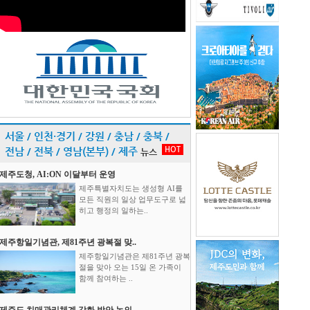
서울 / 인천·경기 / 강원 / 충남 / 충북 /
HOT
전남 / 전북 / 영남(본부) / 제주
뉴스
제주도청, AI:ON 이달부터 운영
제주특별자치도는 생성형 AI를
모든 직원의 일상 업무도구로 넓
히고 행정의 일하는..
제주항일기념관, 제81주년 광복절 맞..
제주항일기념관은 제81주년 광복
절을 맞아 오는 15일 온 가족이
함께 참여하는 ..
제주도 치매관리체계 강화 방안 논의