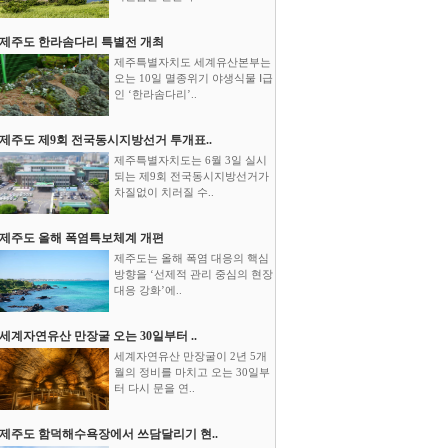
제주도 한라솜다리 특별전 개최
제주특별자치도 세계유산본부는
오는 10일 멸종위기 야생식물 Ⅰ급
인 ‘한라솜다리’..
제주도 제9회 전국동시지방선거 투개표..
제주특별자치도는 6월 3일 실시
되는 제9회 전국동시지방선거가
차질없이 치러질 수..
제주도 올해 폭염특보체계 개편
제주도는 올해 폭염 대응의 핵심
방향을 ‘선제적 관리 중심의 현장
대응 강화’에..
세계자연유산 만장굴 오는 30일부터 ..
세계자연유산 만장굴이 2년 5개
월의 정비를 마치고 오는 30일부
터 다시 문을 연..
제주도 함덕해수욕장에서 쓰담달리기 현..