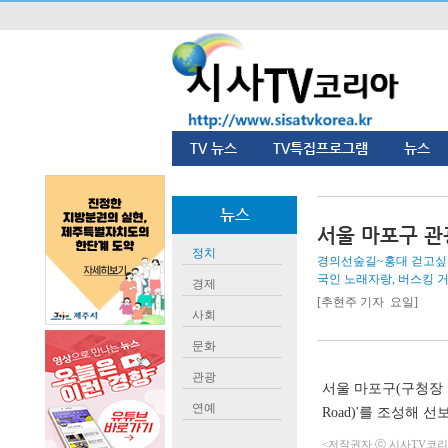
TV 뉴스
TV특집프로그램
뉴스
뉴스
서울 마포구 관
정치
경의선숲길~홍대 걷고싶은
국인 노래자랑, 버스킹 
경제
[추현주 기자 요일]
사회
문화
관광
서울 마포구(구청장 
연예
Road)'를 조성해
<저작권자 ⓒ 시사TV코리아 (h