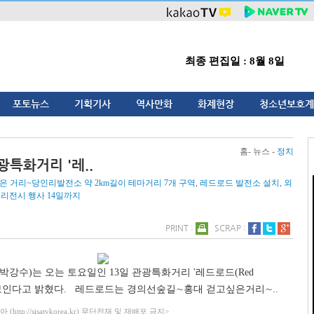
최종 편집일 : 8월 8일
포토뉴스
기획기사
역사만화
화제현장
청소년보호계
홈- 뉴스 -
정치
광특화거리 '레..
 거리~당인리발전소 약 2km길이 테마거리 7개 구역, 레드로드 발전소 설치, 외
거리전시 행사 14일까지
PRINT :
SCRAP :
박강수)는 오는 토요일인 13일 관광특화거리 '레드로드(Red
 선보인다고 밝혔다. 레드로드는 경의선숲길∼홍대 걷고싶은거리∼..
ttp://sisatvkorea.kr) 무단전재 및 재배포 금지>