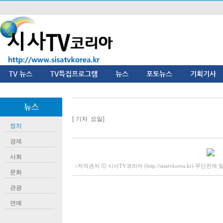
TV 뉴스
TV특집프로그램
뉴스
포토뉴스
기획기사
뉴스
[ 기자 요일]
정치
경제
사회
<저작권자 ⓒ 시사TV코리아 (http://sisatvkorea.kr) 무단전
문화
관광
연예