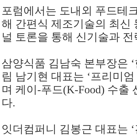
포럼에서는 도내외 푸드테크
해 간편식 제조기술의 최신
널 토론을 통해 신기술과 전
삼양식품 김남숙 본부장은
‘
림 남기현 대표는
‘
프리미엄 
며 케이
-
푸드
(K-Food)
수출 
다
.
잇더컴퍼니 김봉근 대표는
‘