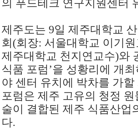
의 푸드테크 연구지원센터 
제주도는
9
일 제주대학교 
회
(
회장
:
서울대학교 이기원
제주대학교 천지연교수
)
와
식품 포럼
’
을 성황리에 개최
야 센터 유치에 박차를 가할
포럼은 제주 고유의 청정 원
술이 결합된 제주 식품산업
다
.