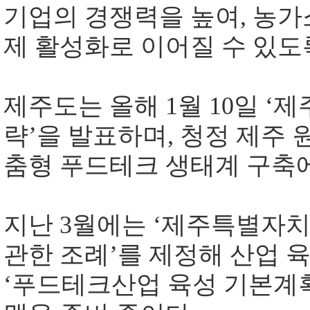
기업의 경쟁력을 높여
,
농가
제 활성화로 이어질 수 있도
제주도는 올해
1
월
10
일
‘
제
략
’
을 발표하며
,
청정 제주 
춤형 푸드테크 생태계 구축에
지난
3
월에는
‘
제주특별자치
관한 조례
’
를 제정해 산업 
‘
푸드테크산업 육성 기본계