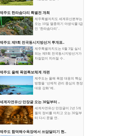
제주도 한라솜다리 특별전 개최
제주특별자치도 세계유산본부는
오는 10일 멸종위기 야생식물 Ⅰ급
인 ‘한라솜다리’..
제주도 제9회 전국동시지방선거 투개표..
제주특별자치도는 6월 3일 실시
되는 제9회 전국동시지방선거가
차질없이 치러질 수..
제주도 올해 폭염특보체계 개편
제주도는 올해 폭염 대응의 핵심
방향을 ‘선제적 관리 중심의 현장
대응 강화’에..
세계자연유산 만장굴 오는 30일부터 ..
세계자연유산 만장굴이 2년 5개
월의 정비를 마치고 오는 30일부
터 다시 문을 연..
제주도 함덕해수욕장에서 쓰담달리기 현..