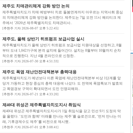
제주도 치매관리체계 강화 방안 논의
제주특별자치도가 치매 예방부터 치료·돌봄연계까지 아우르는 지역사회 중심
의 치매관리체계 강화 방안을 논의한다. 제주도는 7일 오전 11시 헤리티크 제
주에서 ‘2026년 제주특별자치도 치매관리사..
[추현주 기자 2026-08-07 오후 5:22:45]
제주도, 올해 상반기 히트펌프 보급사업 실시
제주특별자치도가 올해 상반기 히트펌프 보급사업 지원대상을 선정하고, 8월
부터 도내 1,042가구에 본격 설치에 들어간다. 설치는 8월부터 10월까지 순차
적으로 진행한다. 지난 4월 온라인으로 신청한..
[추현주 기자 2026-07-30 오후 4:51:33]
제주도 폭염 재난안전대책본부 총력대응
제주특별자치도가 예년보다 이른 폭염에 재난안전대책본부 비상 1단계를 앞
당겨 가동하고 현장 중심의 총력 대응에 나섰다. 도 전역에 폭염특보가 발효되
고 폭염경보 구역이 확대되면서 도민 인명피해와..
[추현주 기자 2026-07-21 오후 4:33:20]
제40대 위성곤 제주특별자치도지사 취임식
제40대 위성곤 제주특별자치도지사가 1일 취임식을 갖고 민선 9기 도정의 막
을 올렸다. ‘도민과 함께! 미래를 만나는 제주’를 슬로건으로, ‘먼저 만나는 미
래, 기후경제수도 제주’를 비전으로 제시했..
[추현주 기자 2026-07-01 오후 3:08:41]