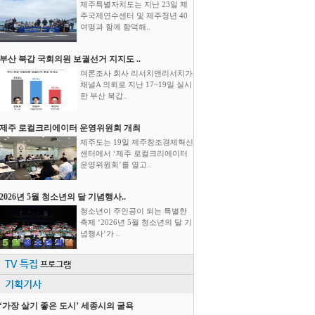
제주특별자치도는 지난 23일 제
주국제연수센터 및 제주청년 40
여명과 함께 함덕해..
부산 북갑 국회의원 보궐선거 지지도 ..
여론조사 회사 리서치앤리서치가
채널A 의뢰로 지난 17~19일 실시
한 부산 북갑..
제주 로컬크리에이터 운영위원회 개최
제주도는 19일 제주창조경제혁신
센터에서 ‘제주 로컬크리에이터
운영위원회’를 열고..
2026년 5월 청소년의 달 기념행사..
청소년이 주인공이 되는 특별한
축제 ‘2026년 5월 청소년의 달 기
념행사’가 ..
TV 특집
프로그램
기획기사
‘가장 살기 좋은 도시’ 세종시의 굴욕