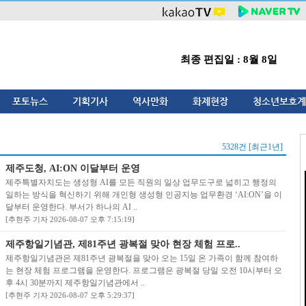
최종 편집일 : 8월 8일
포토뉴스
기획기사
역사만화
화제현장
청소년보호계
5328건 [최근1년]
제주도청, AI:ON 이달부터 운영
제주특별자치도는 생성형 AI를 모든 직원의 일상 업무도구로 넓히고 행정의
일하는 방식을 혁신하기 위해 개인형 생성형 인공지능 업무환경 ‘AI:ON’을 이
달부터 운영한다. 부서가 하나의 AI ..
[추현주 기자 2026-08-07 오후 7:15:19]
제주항일기념관, 제81주년 광복절 맞아 현장 체험 프로..
제주항일기념관은 제81주년 광복절을 맞아 오는 15일 온 가족이 함께 참여하
는 현장 체험 프로그램을 운영한다. 프로그램은 광복절 당일 오전 10시부터 오
후 4시 30분까지 제주항일기념관에서 ..
[추현주 기자 2026-08-07 오후 5:29:37]