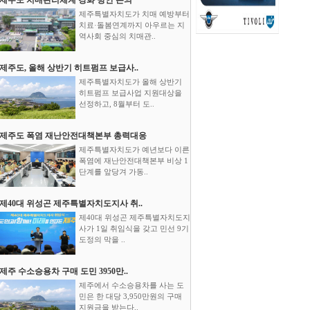
제주특별자치도가 치매 예방부터
치료·돌봄연계까지 아우르는 지
역사회 중심의 치매관..
제주도, 올해 상반기 히트펌프 보급사..
제주특별자치도가 올해 상반기
히트펌프 보급사업 지원대상을
선정하고, 8월부터 도..
제주도 폭염 재난안전대책본부 총력대응
제주특별자치도가 예년보다 이른
폭염에 재난안전대책본부 비상 1
단계를 앞당겨 가동..
제40대 위성곤 제주특별자치도지사 취..
제40대 위성곤 제주특별자치도지
사가 1일 취임식을 갖고 민선 9기
도정의 막을 ..
제주 수소승용차 구매 도민 3950만..
제주에서 수소승용차를 사는 도
민은 한 대당 3,950만원의 구매
지원금을 받는다..