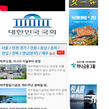
서울 / 인천·경기 / 강원 / 충남 / 충북 /
HOT
전남 / 전북 / 영남(본부) / 제주
뉴스
제주도청, AI:ON 이달부터 운영
제주특별자치도는 생성형 AI를
모든 직원의 일상 업무도구로 넓
히고 행정의 일하는..
제주항일기념관, 제81주년 광복절 맞..
제주항일기념관은 제81주년 광복
절을 맞아 오는 15일 온 가족이
함께 참여하는 ..
제주도 치매관리체계 강화 방안 논의