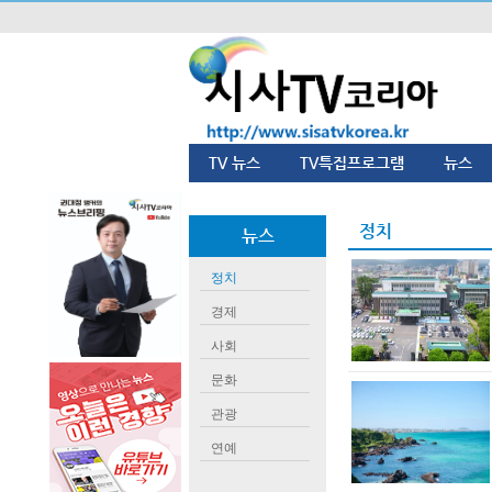
TV 뉴스
TV특집프로그램
뉴스
정치
뉴스
정치
경제
사회
문화
관광
연예