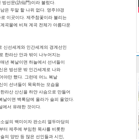
인 방선문(訪仙門)이라 불렀다.
남은 두말 할 나위 없다. 영주10경
바로 이곳이다. 제주참꽃이라 불리는
 계곡물에 비쳐 계곡 전체가 아름다운
로 신선세계와 인간세계의 경계선인
로 한라산 안과 밖이 나누어지는
 매년 복날이면 하늘에서 선녀들이
신은 방선문 밖 인간세계로 나와
어야만 했다. 그런데 어느 복날
산신이 선녀들이 목욕하는 모습을
 한라산 산신을 하얀 사슴으로 만들어
 복날이면 백록담에 올라가 슬피 울었다.
전설에서 유래한 것이다.
학소설의 백미이자 판소리 열두마당의
부터 제주에 부임한 목사를 비롯한
슬의 양반 등 많은 선인들과 시인,