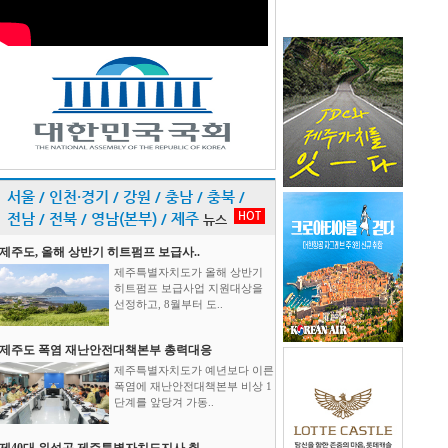
서울 / 인천·경기 / 강원 / 충남 / 충북 /
HOT
전남 / 전북 / 영남(본부) / 제주
뉴스
제주도, 올해 상반기 히트펌프 보급사..
제주특별자치도가 올해 상반기
히트펌프 보급사업 지원대상을
선정하고, 8월부터 도..
제주도 폭염 재난안전대책본부 총력대응
제주특별자치도가 예년보다 이른
폭염에 재난안전대책본부 비상 1
단계를 앞당겨 가동..
제40대 위성곤 제주특별자치도지사 취..