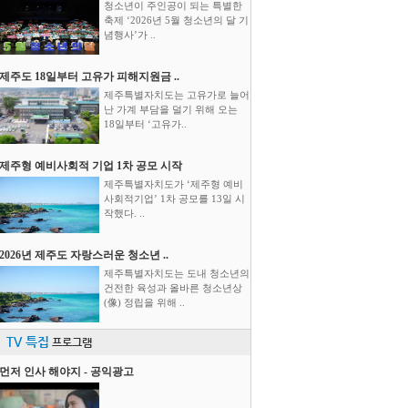
청소년이 주인공이 되는 특별한
축제 ‘2026년 5월 청소년의 달 기
념행사’가 ..
제주도 18일부터 고유가 피해지원금 ..
제주특별자치도는 고유가로 늘어
난 가계 부담을 덜기 위해 오는
18일부터 ‘고유가..
제주형 예비사회적 기업 1차 공모 시작
제주특별자치도가 ‘제주형 예비
사회적기업’ 1차 공모를 13일 시
작했다. ..
2026년 제주도 자랑스러운 청소년 ..
제주특별자치도는 도내 청소년의
건전한 육성과 올바른 청소년상
(像) 정립을 위해 ..
TV 특집
프로그램
먼저 인사 해야지 - 공익광고