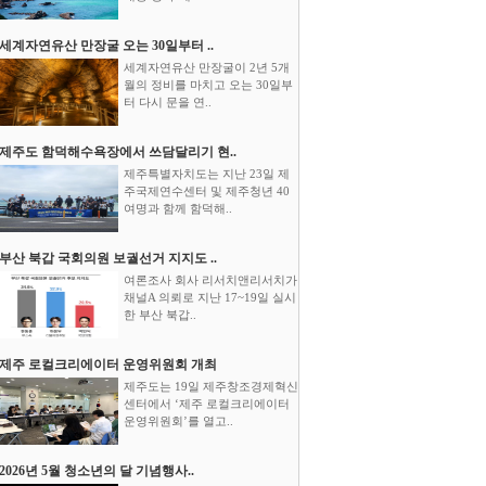
세계자연유산 만장굴 오는 30일부터 ..
세계자연유산 만장굴이 2년 5개
월의 정비를 마치고 오는 30일부
터 다시 문을 연..
제주도 함덕해수욕장에서 쓰담달리기 현..
제주특별자치도는 지난 23일 제
주국제연수센터 및 제주청년 40
여명과 함께 함덕해..
부산 북갑 국회의원 보궐선거 지지도 ..
여론조사 회사 리서치앤리서치가
채널A 의뢰로 지난 17~19일 실시
한 부산 북갑..
제주 로컬크리에이터 운영위원회 개최
제주도는 19일 제주창조경제혁신
센터에서 ‘제주 로컬크리에이터
운영위원회’를 열고..
2026년 5월 청소년의 달 기념행사..