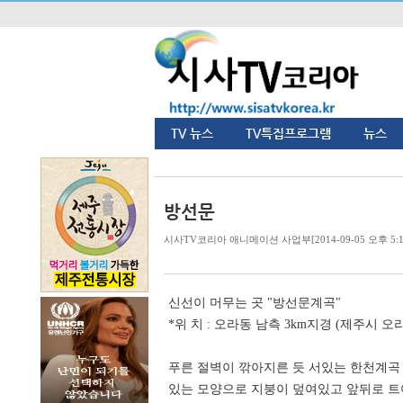
TV 뉴스
TV특집프로그램
뉴스
방선문
시사TV코리아 애니메이션 사업부[2014-09-05 오후 5:12
신선이 머무는 곳 "방선문계곡"
*위 치 : 오라동 남측 3km지경 (제주시 오라
푸른 절벽이 깎아지른 듯 서있는 한천계곡
있는 모양으로 지붕이 덮여있고 앞뒤로 트