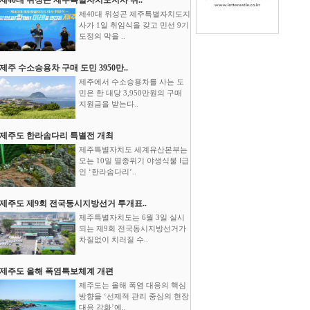
제40대 위성곤 제주특별자치도지
사가 1일 취임식을 갖고 민선 9기
도정의 막을 ..
제주 수소승용차 구매 도민 3950만..
제주에서 수소승용차를 사는 도
민은 한 대당 3,950만원의 구매
지원금을 받는다..
제주도 한라솜다리 특별전 개최
제주특별자치도 세계유산본부는
오는 10일 멸종위기 야생식물 Ⅰ급
인 ‘한라솜다리’..
제주도 제9회 전국동시지방선거 투개표..
제주특별자치도는 6월 3일 실시
되는 제9회 전국동시지방선거가
차질없이 치러질 수..
제주도 올해 폭염특보체계 개편
제주도는 올해 폭염 대응의 핵심
방향을 ‘선제적 관리 중심의 현장
대응 강화’에..