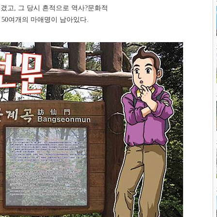
겼고, 그 당시 흔적으로 역사?문화적
한 50여개의 마애명이 남아있다.