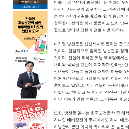
이를 두고 '신선이 방문하는 문'이라는 뜻
신선이 사는 곳의 입구이니 그 경관의 빼어
중 하나인 영구춘화(瀛丘春花)의 현장이 
철쭉꽃이 절벽을 붉게 물들이고 또한 맑은
꽃으로 덮이면 감탄이 절로 나올 만하다.
이처럼 방선문은 신선세계로 통하는 문으
것이다. 현실적으로 말하면 방선문을 경계
것이다. 전설에 의하면 옛날 백록담에서는
내려와 목욕을 했는데 이때마다 한라산 산
선녀들이 하늘로 돌아갈 때까지 머물러 있
미처 방선문으로 내려오지 못한 한라산 
훔쳐보고 말았고, 이에 격노한 옥황상제가
버렸다고 한다. 그 뒤 한라산 산신은 매년
하얀 사슴의 연못 백록담, 그 이름은 이 
또한, 방선문 일대는 한국고전문학 중 해
하나인 배비장전의 무대이기도 하다. 예로
지방관리 뿐만 아니라 유배되어 온 높은 벼