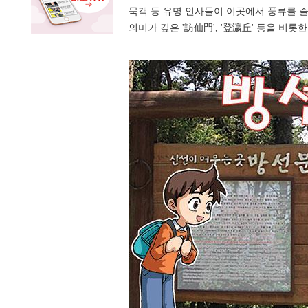
묵객 등 유명 인사들이 이곳에서 풍류를 즐
의미가 깊은 '訪仙門', '登瀛丘' 등을 비롯